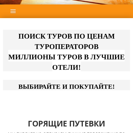
ГЛАВНАЯ
ПОДБОР ТУРА
ГОРЯЩИЕ ТУРЫ
ПОИСК ТУРОВ ПО ЦЕНАМ
ТУРОПЕРАТОРОВ
СТРАНЫ
МИЛЛИОНЫ ТУРОВ В ЛУЧШИЕ
НАШИ УСЛУГИ
ОТЕЛИ!
ОТЗЫВЫ
О КОМПАНИИ
ВЫБИРАЙТЕ И ПОКУПАЙТЕ!
КОНТАКТЫ
НОВОСТИ
ГОРЯЩИЕ ПУТЕВКИ