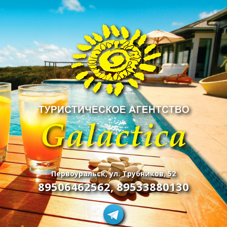
Первоуральск, ул. Трубников, 52
89506462562
,
89533880130